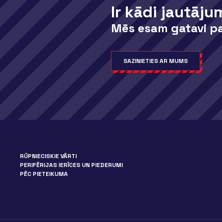
Ir kādi jautāju
Mēs esam gatavi pa
SAZINIETIES AR MUMS
RŪPNIECISKIE VĀRTI
PERIFĒRIJAS IERĪCES UN PIEDERUMI
PĒC PIETEIKUMA