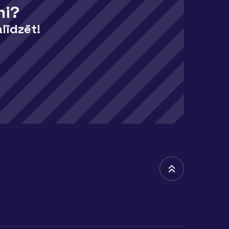
mi?
līdzēt!