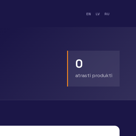
EN
LV
RU
0
atrasti produkti