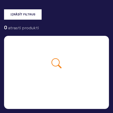
RĀDĪT FILTRUS
0
atrasti produkti
Izvēlētajiem filtriem produkti
nav atrasti.