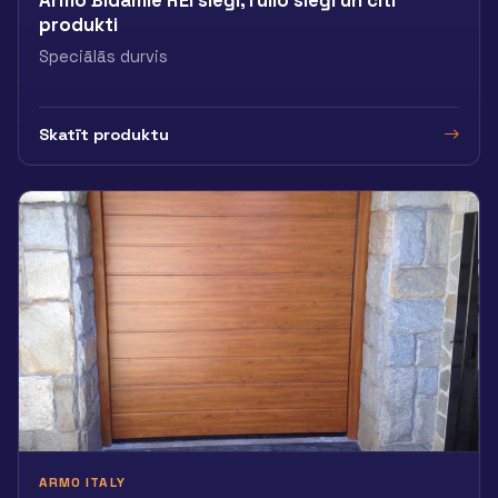
Armo Bīdāmie REI slēģi, rullo slēģi un citi
produkti
Speciālās durvis
Skatīt produktu
ARMO ITALY