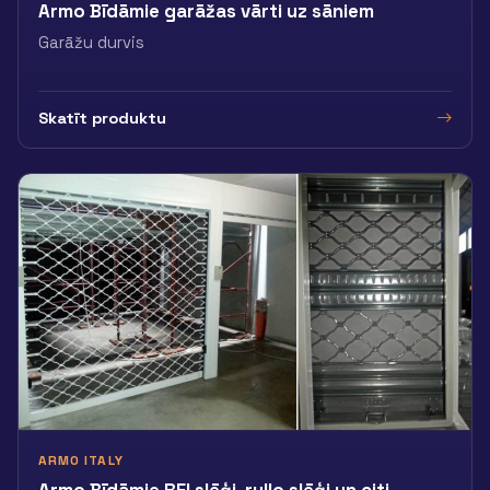
Armo Bīdāmie garāžas vārti uz sāniem
Garāžu durvis
Skatīt produktu
ARMO ITALY