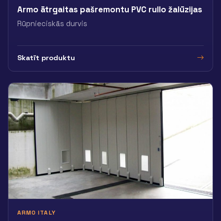
Armo ātrgaitas pašremontu PVC rullo žalūzijas
Rūpnieciskās durvis
Skatīt produktu
ARMO ITALY