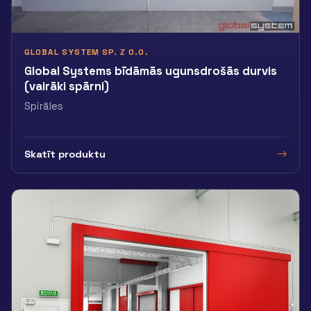
GLOBAL SYSTEM SP. Z O.O.
Global Systems bīdāmās ugunsdrošās durvis
(vairāki spārni)
Spirāles
Skatīt produktu