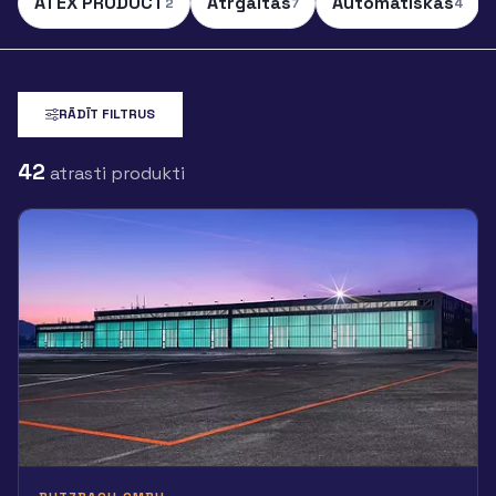
ATEX PRODUCT
Ātrgaitas
Automātiskās
2
7
4
RĀDĪT FILTRUS
42
atrasti produkti