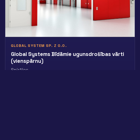
GLOBAL SYSTEM SP. Z O.O.
Global Systems Bīdāmie ugunsdrošības vārti
(vienspārnu)
Spirāles
Skatīt produktu
1
2
Nākamā lapa »