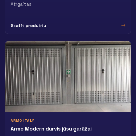
Ātrgaitas
Skatīt produktu
ARMO ITALY
Armo Modern durvis jūsu garāžai