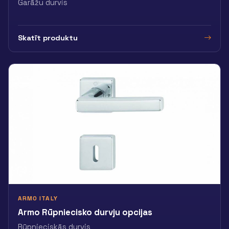
Garāžu durvis
Skatīt produktu
ARMO ITALY
Armo Rūpniecisko durvju opcijas
Rūpnieciskās durvis