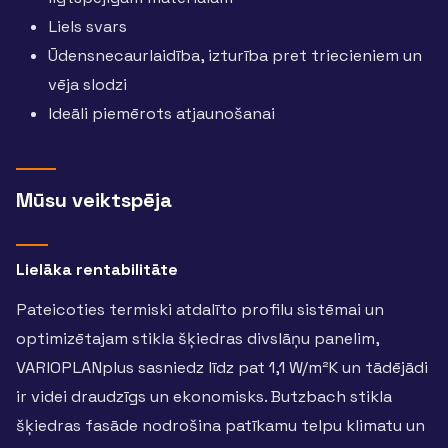
Liels svars
Ūdensnecaurlaidība, izturība pret triecieniem un
vēja slodzi
Ideāli piemērots atjaunošanai
Mūsu veiktspēja
Lielāka rentabilitāte
Pateicoties termiski atdalīto profilu sistēmai un
optimizētajam stikla šķiedras divslāņu panelim,
VARIOPLANplus sasniedz līdz pat 1,1 W/m²K un tādējādi
ir videi draudzīgs un ekonomisks. Butzbach stikla
šķiedras fasāde nodrošina patīkamu telpu klimatu un