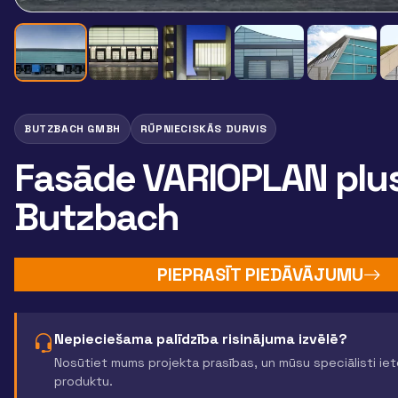
BUTZBACH GMBH
RŪPNIECISKĀS DURVIS
Fasāde VARIOPLAN plu
Butzbach
PIEPRASĪT PIEDĀVĀJUMU
Nepieciešama palīdzība risinājuma izvēlē?
Nosūtiet mums projekta prasības, un mūsu speciālisti ie
produktu.