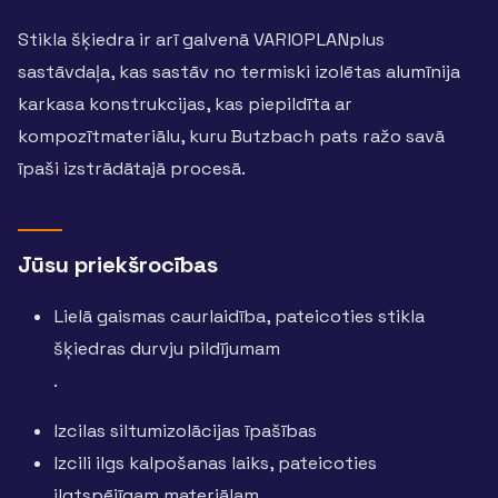
Stikla šķiedra ir arī galvenā VARIOPLANplus
sastāvdaļa, kas sastāv no termiski izolētas alumīnija
karkasa konstrukcijas, kas piepildīta ar
kompozītmateriālu, kuru Butzbach pats ražo savā
īpaši izstrādātajā procesā.
Jūsu priekšrocības
Lielā gaismas caurlaidība, pateicoties stikla
šķiedras durvju pildījumam
.
Izcilas siltumizolācijas īpašības
Izcili ilgs kalpošanas laiks, pateicoties
ilgtspējīgam materiālam