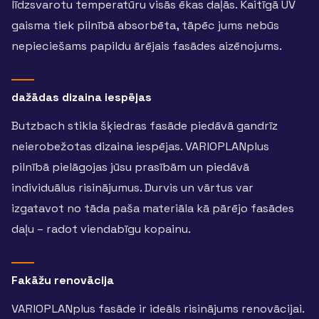
līdzsvarotu temperatūru visās ēkas daļās. Kaitīgā UV
gaisma tiek pilnībā absorbēta, tāpēc jums nebūs
nepieciešams papildu ārējais fasādes aizēnojums.
dažādas dizaina iespējas
Butzbach stikla šķiedras fasāde piedāvā gandrīz
neierobežotas dizaina iespējas. VARIOPLANplus
pilnībā pielāgojas jūsu prasībām un piedāvā
individuālus risinājumus. Durvis un vārtus var
izgatavot no tāda paša materiāla kā pārējo fasādes
daļu – radot viendabīgu kopainu.
Fakāžu renovācija
VARIOPLANplus fasāde ir ideāls risinājums renovācijai.