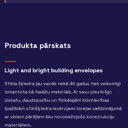
Produkta pārskats
Light and bright building envelopes
Stikla šķiedra jau vairāk nekā 40 gadus tiek veiksmīgi
izmantota kā fasāžu materiāls. Ar savu pievilcīgo
izskatu, daudzpusību un fizikālajām būvniecības
īpašībām stiklšķiedra ievērojami izceļas salīdzinājumā
ar visiem pārējiem ēku norobežojošo konstrukciju
materiāliem.