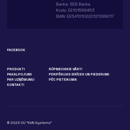
Banka: SEB Banka
Kods: EE101569453
IBAN: EE541010220121399017
FACEBOOK
PRODUKTI
RŪPNIECISKIE VĀRTI
PAKALPOJUMI
PERIFĒRIJAS IERĪCES UN PIEDERUMI
PAR UZŅĒMUMU
PĒC PIETEIKUMA
KONTAKTI
© 2023 OÜ “KVN Systems”