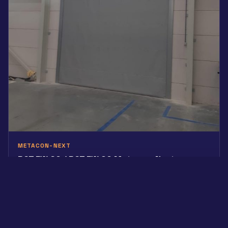
METACON-NEXT
RGT EW 60 / RGT EW 90 Metacon-Next
Spirāles
Skatīt produktu