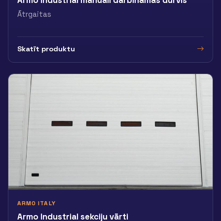
Armo Industrial manuāli darbināmas durvis
Ātrgaitas
Skatīt produktu
ARMO ITALY
Armo Industrial sekciju vārti