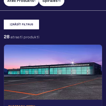
Atex Produkts
Spirāles
1
15
RĀDĪT FILTRUS
28
atrasti produkti