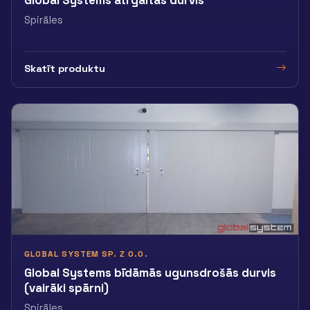
Global Systems ātrgaitas durvis
Spirāles
Skatīt produktu
GLOBAL SYSTEM SP. Z O.O.
Global Systems bīdāmās ugunsdrošās durvis
(vairāki spārni)
Spirāles