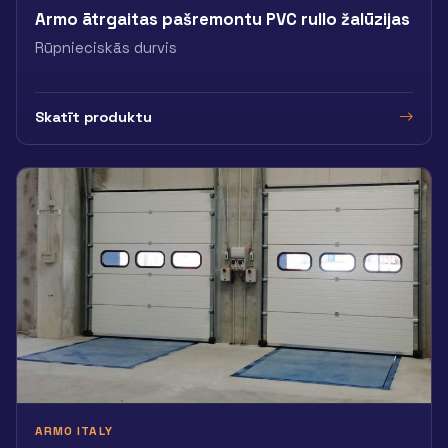
Armo ātrgaitas pašremontu PVC rullo žalūzijas
Rūpnieciskās durvis
Skatīt produktu
ARMO ITALY