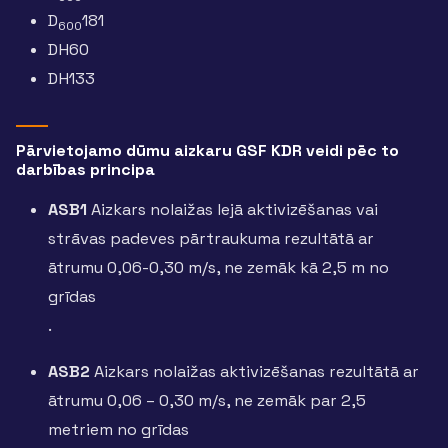
D
181
600
DH60
DH133
Pārvietojamo dūmu aizkaru GSF KDR veidi pēc to
darbības principa
ASB1
Aizkars nolaižas lejā aktivizēšanas vai
strāvas padeves pārtraukuma rezultātā ar
ātrumu 0,06-0,30 m/s, ne zemāk kā 2,5 m no
grīdas
.
ASB2
Aizkars nolaižas aktivizēšanas rezultātā ar
ātrumu 0,06 – 0,30 m/s, ne zemāk par 2,5
metriem no grīdas