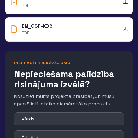
PDF
EN_GSF-KDS
PDF
PIEPRASĪT PIEDĀVĀJUMU
Nepieciešama palīdzība
risinājuma izvēlē?
Nosūtiet mums projekta prasības, un mūsu
speciālisti ieteiks piemērotāko produktu.
Vārds
E-pasts