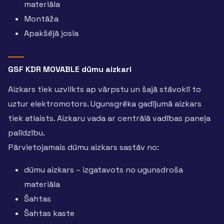
materiāla
Montāža
Apakšējā josla
GSF KDR MOVABLE dūmu aizkari
Aizkars tiek uzvilkts ap vārpstu un šajā stāvoklī to
uztur elektromotors. Ugunsgrēka gadījumā aizkars
tiek atlaists. Aizkaru vada ar centrālā vadības paneļa
palīdzību.
Pārvietojamais dūmu aizkars sastāv no:
dūmu aizkars – izgatavots no ugunsdroša
materiāla
Šahtas
Šahtas kaste