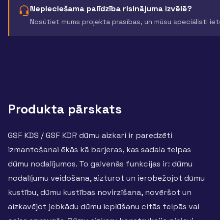
Nepieciešama palīdzība risinājuma izvēlē?
Nosūtiet mums projekta prasības, un mūsu speciālisti ie
Produkta pārskats
GSF KDS / GSF KDR dūmu aizkari ir paredzēti
izmantošanai ēkās kā barjeras, kas sadala telpas
dūmu nodalījumos. To galvenās funkcijas ir: dūmu
nodalījumu veidošana, aizturot un ierobežojot dūmu
kustību, dūmu kustības novirzīšana, novēršot un
aizkavējot jebkādu dūmu ieplūšanu citās telpās vai