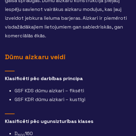
gaisa spraugās. Dūmu aizkaru konstrukcija pieļauj
iespēju savienot vairākus aizkaru moduļus, kas ļauj
izveidot jebkura lieluma barjeras. Aizkari ir piemēroti
visdažādākajiem lietojumiem gan sabiedriskās, gan
komerciālās ēkās.
Dūmu aizkaru veidi
Klasificēti pēc darbības principa
GSF KDS dūmu aizkari – fiksēti
GSF KDR dūmu aizkari – kustīgi
Klasificēti pēc ugunsizturības klases
D
160
600