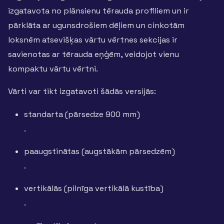
izgatavota no plānsienu tērauda profiliem un ir
pārklāta ar ugunsdrošiem dēļiem un cinkotām
loksnēm atsevišķas vārtu vērtnes sekcijas ir
savienotas ar tērauda eņģēm, veidojot vienu
kompaktu vārtu vērtni.
Vārti var tikt izgatavoti šādās versijās:
standarta (pārsedze 900 mm)
.
paaugstinātas (augstākām pārsedzēm)
.
vertikālās (pilnīga vertikālā kustība)
.