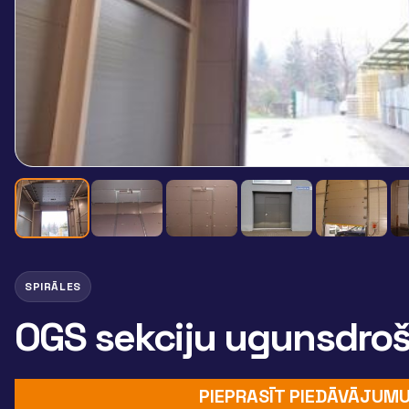
SPIRĀLES
OGS sekciju ugunsdroš
PIEPRASĪT PIEDĀVĀJUM