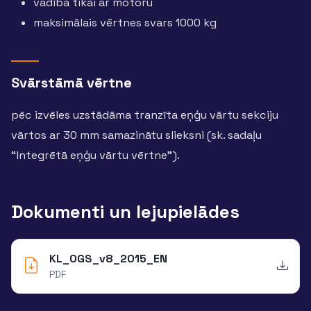
vadība tikai ar motoru
maksimālais vērtnes svars 1000 kg
Svārstāmā vērtne
pēc izvēles uzstādāma tranzīta eņģu vārtu sekciju
vārtos ar 30 mm samazinātu slieksni (sk. sadaļu
“Integrētā eņģu vārtu vērtne”).
Dokumenti un lejupielādes
KL_OGS_v8_2015_EN
PDF