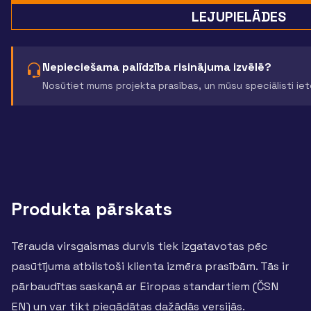
LEJUPIELĀDES
Nepieciešama palīdzība risinājuma izvēlē?
Nosūtiet mums projekta prasības, un mūsu speciālisti ie
Produkta pārskats
Tērauda virsgaismas durvis tiek izgatavotas pēc
pasūtījuma atbilstoši klienta izmēra prasībām. Tās ir
pārbaudītas saskaņā ar Eiropas standartiem (ČSN
EN) un var tikt piegādātas dažādās versijās.