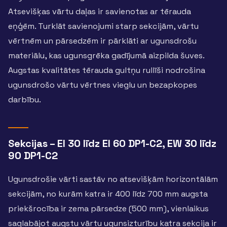
Atsevišķas vārtu daļas ir savienotas ar tērauda
eņģēm. Turklāt savienojumi starp sekcijām, vārtu
vērtnēm un pārsedzēm ir pārklāti ar ugunsdrošu
materiālu, kas ugunsgrēka gadījumā aizpilda šuves.
Augstas kvalitātes tērauda gultņu rullīši nodrošina
ugunsdrošo vārtu vērtnes vieglu un bezapkopes
darbību.
Sekcijas – EI 30 līdz EI 60 DP1-C2, EW 30 līdz
90 DP1-C2
Ugunsdrošie vārti sastāv no atsevišķām horizontālām
sekcijām, no kurām katra ir 400 līdz 700 mm augsta
priekšrocība ir zema pārsedze (500 mm), vienlaikus
saglabājot augstu vārtu ugunsizturību katra sekcija ir