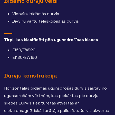
Bīdāmo durvju veidi
Vienviru bīdāmās durvis
Divviru vārtu teleskopiskās durvis
Tirpi, kas klasificēti pēc ugunsdrošības klases
EI60/EW120
EI120/EW180
Durvju konstrukcija
Horizontālās bīdāmās ugunsdrošās durvis sastāv no
ugunsdrošām vērtnēm, kas piekārtas pie durvju
sliedes. Durvis tiek turētas atvērtas ar
elektromagnētiskā turētāja palīdzību. Durvis aizveras