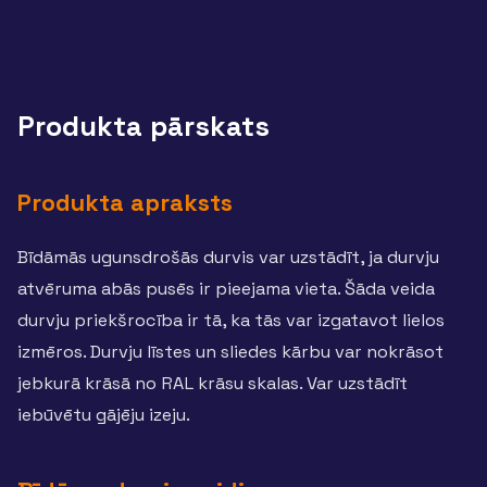
Produkta pārskats
Produkta apraksts
Bīdāmās ugunsdrošās durvis var uzstādīt, ja durvju
atvēruma abās pusēs ir pieejama vieta. Šāda veida
durvju priekšrocība ir tā, ka tās var izgatavot lielos
izmēros. Durvju līstes un sliedes kārbu var nokrāsot
jebkurā krāsā no RAL krāsu skalas. Var uzstādīt
iebūvētu gājēju izeju.