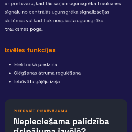
ar pretsvaru, kad tās saņem ugunsgrēka trauksmes
signālu no centrālās ugunsgrēka signalizācijas
sistēmas vai kad tiek nospiesta ugunsgrēka
trauksmes poga.
Izvēles funkcijas
Elektriskā piedziņa
Slēgšanas ātruma regulēšana
Iebūvēta gājēju izeja
PIEPRASĪT PIEDĀVĀJUMU
Nepieciešama palīdzība
risinājuma izvēlē?