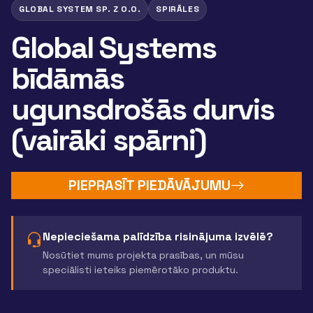
GLOBAL SYSTEM SP. Z O.O.
SPIRĀLES
Global Systems
bīdāmās
ugunsdrošās durvis
(vairāki spārni)
PIEPRASĪT PIEDĀVĀJUMU
Nepieciešama palīdzība risinājuma izvēlē?
Nosūtiet mums projekta prasības, un mūsu
speciālisti ieteiks piemērotāko produktu.