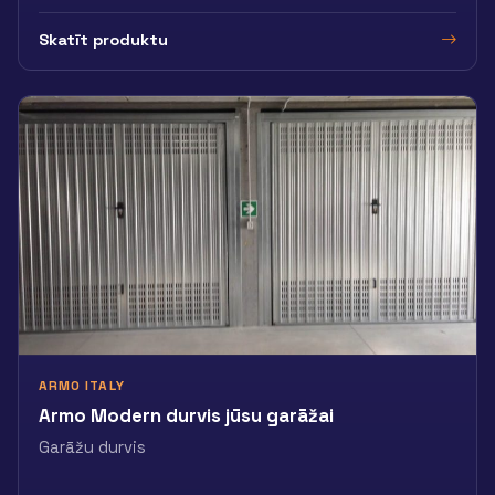
Skatīt produktu
ARMO ITALY
Armo Modern durvis jūsu garāžai
Garāžu durvis