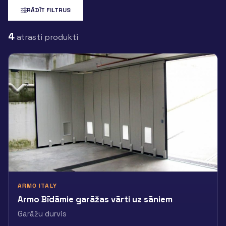
RĀDĪT FILTRUS
4
atrasti produkti
ARMO ITALY
Armo Bīdāmie garāžas vārti uz sāniem
Garāžu durvis