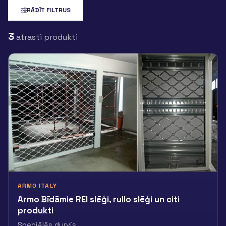
RĀDĪT FILTRUS
3
atrasti produkti
ARMO ITALY
Armo Bīdāmie REI slēģi, rullo slēģi un citi
produkti
Speciālās durvis