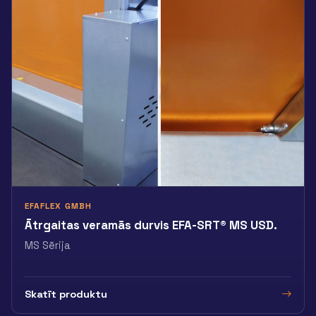
EFAFLEX GMBH
Ātrgaitas veramās durvis EFA-SRT® MS USD.
MS Sērija
Skatīt produktu