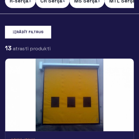
R-sērija
CR Sērija
MS Sērija
MTL Sērija
3
4
3
2
RĀDĪT FILTRUS
13
atrasti produkti