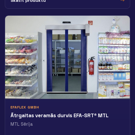
Skatīt produktu
EFAFLEX GMBH
Ātrgaitas veramās durvis EFA-SRT® MTL
MTL Sērija