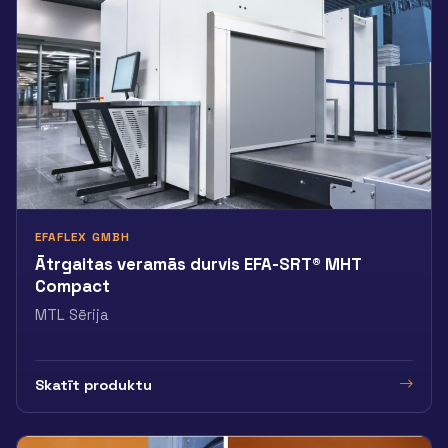
EFAFLEX GMBH
Ātrgaitas veramās durvis EFA-SRT® MHT
Compact
MTL Sērija
Skatīt produktu