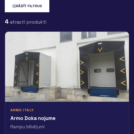
RĀDĪT FILTRUS
4
atrasti produkti
ARMO ITALY
Armo Doka nojume
Rampu blīvējumi