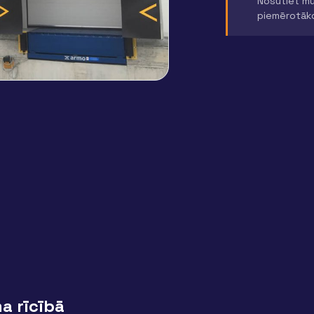
Nosūtiet mu
piemērotāk
a rīcībā