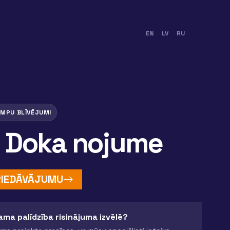
EN
LV
RU
MPU BLĪVĒJUMI
 Doka nojume
 PIEDĀVĀJUMU
ma palīdzība risinājuma izvēlē?