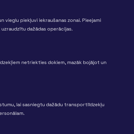
 vieglu piekļuvi iekraušanas zonai. Pieejami
 uzraudzītu dažādas operācijas.
īdzekļiem netriekties dokiem, mazāk bojājot un
gstumu, lai sasniegtu dažādu transportlīdzekļu
personālam.