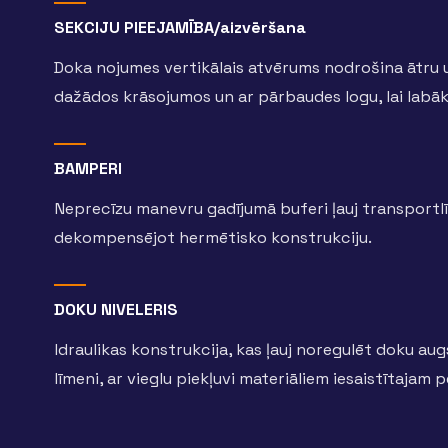
SEKCIJU PIEEJAMĪBA/aizvēršana
Doka nojumes vertikālais atvērums nodrošina ātru un
dažādos krāsojumos un ar pārbaudes logu, lai labāk
BAMPERI
Neprecīzu manevru gadījumā buferi ļauj transportl
dekompensējot hermētisko konstrukciju.
DOKU NIVELERIS
Idraulikas konstrukcija, kas ļauj noregulēt doku au
līmeni, ar vieglu piekļuvi materiāliem iesaistītajam 