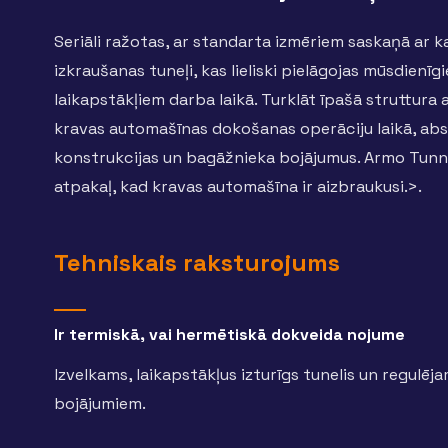
Seriāli ražotas, ar standarta izmēriem saskaņā ar 
izkraušanas tuneļi, kas lieliski pielāgojas mūsdien
laikapstākļiem darba laikā. Turklāt īpašā struttura a
kravas automašīnas dokošanas operāciju laikā, abs
konstrukcijas un bagāžnieka bojājumus. Armo Tunne
atpakaļ, kad kravas automašīna ir aizbraukusi.>.
Tehniskais raksturojums
Ir termiskā, vai hermētiskā dokveida nojume
Izvelkams, laikapstākļus izturīgs tunelis un regulēj
bojājumiem.