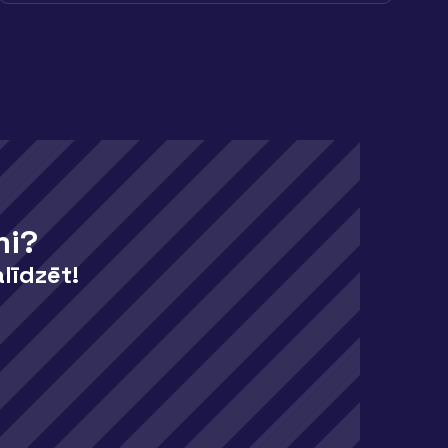
mi?
līdzēt!