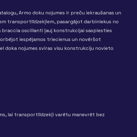
katalogu, Armo doku nojumes ir preču iekraušanas un
īgiem transportlīdzekļiem, pasargājot darbiniekus no
 braccia oscillanti ļauj konstrukcijai saspiesties
orbējot iespējamos triecienus un novēršot
l doka nojumes sviras visu konstrukciju novieto
ams, lai transportlīdzekļi varētu manevrēt bez