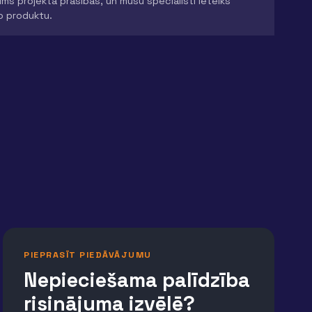
ms projekta prasības, un mūsu speciālisti ieteiks
o produktu.
PIEPRASĪT PIEDĀVĀJUMU
Nepieciešama palīdzība
risinājuma izvēlē?