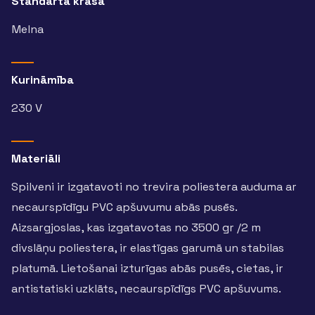
Standarta krāsa
Melna
Kurināmība
230 V
Materiāli
Spilveni ir izgatavoti no trevira poliestera auduma ar
necaurspīdīgu PVC apšuvumu abās pusēs.
Aizsargjoslas, kas izgatavotas no 3500 gr /2 m
divslāņu poliestera, ir elastīgas garumā un stabilas
platumā. Lietošanai izturīgas abās pusēs, cietas, ir
antistatiski uzklāts, necaurspīdīgs PVC apšuvums.