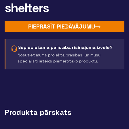
shelters
PIEPRASĪT PIEDĀVĀJUMU
Nepieciešama palīdzība risinājuma izvēlē?
Nosūtiet mums projekta prasības, un mūsu
speciālisti ieteiks piemērotāko produktu.
Produkta pārskats