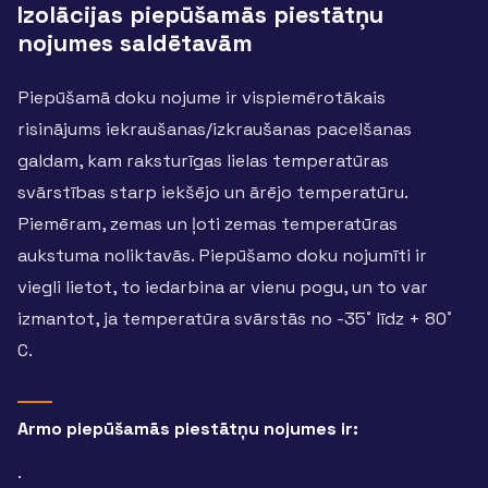
Izolācijas piepūšamās piestātņu
nojumes saldētavām
Piepūšamā doku nojume ir vispiemērotākais
risinājums iekraušanas/izkraušanas pacelšanas
galdam, kam raksturīgas lielas temperatūras
svārstības starp iekšējo un ārējo temperatūru.
Piemēram, zemas un ļoti zemas temperatūras
aukstuma noliktavās. Piepūšamo doku nojumīti ir
viegli lietot, to iedarbina ar vienu pogu, un to var
izmantot, ja temperatūra svārstās no -35˚ līdz + 80˚
C.
Armo piepūšamās piestātņu nojumes ir:
.