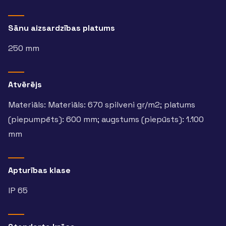
Sānu aizsardzības platums
250 mm
Atvērējs
Materiāls: Materiāls: 670 spilveni gr/m2; platums
(piepumpēts): 600 mm; augstums (piepūsts): 1.100
mm
Apturības klase
IP 65