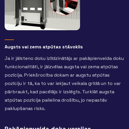
Augsts vai zems atpūtas stāvoklis
Ja ir jāīsteno doku izlīdzinātājs ar pakāpienveida doku
funkcionalitāti, ir jāizvēlas augsta vai zema atpūtas
pozīcija. Priekšrocība dokam ar augstu atpūtas
pozīciju ir tā, ka to var iekļaut veikala grīdā un to var
pārbraukt, kad pacēlājs ir izslēgts. Turklāt augsta
atpūtas pozīcija palielina drošību, jo nepastāv
paklupšanas risks.
Pakāpienveida doka versijas