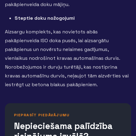
pakāpienveida doku mājiņu.
Steptie doku nožogojumi
Aizsargu komplekts, kas novietots abās
pakāpienveida ISO doka pusēs, lai aizsargātu
pakāpienus un novērstu nelaimes gadījumus,
vienlaikus nodrošinot kravas automašīnas durvis.
Norobežojumos ir durvju turētāji, kas nostiprina
kravas automašīnu durvis, neļaujot tām aizvērties vai
iestrēgt uz betona blakus pakāpieniem.
PIEPRASĪT PIEDĀVĀJUMU
Nepieciešama palīdzība