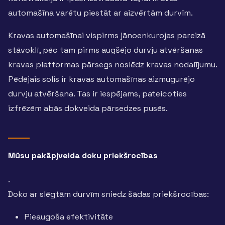
automašīna varētu piestāt ar aizvērtām durvīm.
Kravas automašīnai vispirms jānoenkurojas pareizā
stāvoklī, pēc tam pirms augšējo durvju atvēršanas
kravas platformas pārsegs noslēdz kravas nodalījumu.
Pēdējais solis ir kravas automašīnas aizmugurējo
durvju atvēršana. Tas ir iespējams, pateicoties
izfrēzēm abās dokveida pārsedzes pusēs.
Mūsu pakāpjveida doku priekšrocības
.
Doko ar slēgtām durvīm sniedz šādas priekšrocības:
Pieaugoša efektivitāte