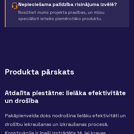
Nepieciešama palīdzība risinājuma izvēlē?
Nosūtiet mums projekta prasības, un mūsu
speciālisti ieteiks piemērotāko produktu.
Produkta pārskats
Atdalīta piestātne: lielāka efektivitāte
un drošība
Pakāpienveida doks nodrošina lielāku efektivitāti un
drošību iekraušanas un izkraušanas procesā.
Konstrukcija ir īpaši izstrādāta tā, lai kravas