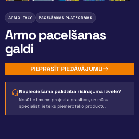
ARMO ITALY
PACELŠANAS PLATFORMAS
Armo pacelšanas
galdi
PIEPRASĪT PIEDĀVĀJUMU
Nepieciešama palīdzība risinājuma izvēlē?
Nosūtiet mums projekta prasības, un mūsu
speciālisti ieteiks piemērotāko produktu.