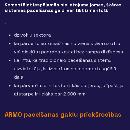
Komentējot iespējamās pielietojuma jomas, šķēres
sistēmas pacelšanas galdi var tikt izmantoti:
.
dzīvokļu sektorā
lai pārceltu automašīnas no viena stāva uz otru
vai piekļūtu pagraba kastei bez rampa di discesa
kā liftu, kā tradicionālo pacelšanas sistēmu
aizvietotāju, lai izvairītos no ingombri augšējā
daļā
lai pārvarētu arhitektoniskās barjeras, jo īpaši, ja
atstarpe ir lielāka par 2 000 mm
ARMO pacelšanas galdu priekšrocības