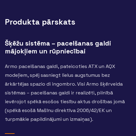
Produkta pārskats
Šķēžu sistēma – pacelšanas galdi
mājokļiem un rūpniecībai
Armo pacelšanas galdi, pateicoties ATX un AQX
modeļiem, spēj sasniegt lielus augstumus bez
ārkārtējas spazio di ingombro. Visi Armo šķērveida
sistēmas – pacelšanas galdi ir realizēti, pilnībā
ievērojot spēkā esošos tiesību aktus drošības jomā
(spēkā esošā Mašīnu direktīva 2006/42/EK un
turpmākie papildinājumi un izmaiņas).