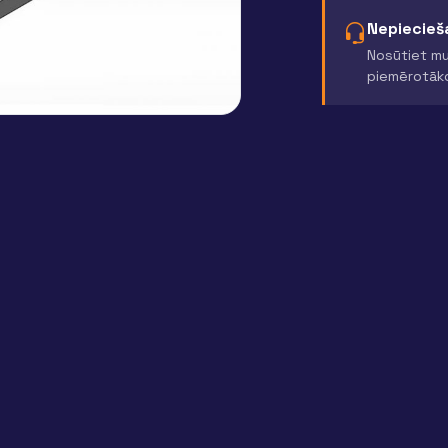
Nepiecieša
Nosūtiet mu
piemērotāk