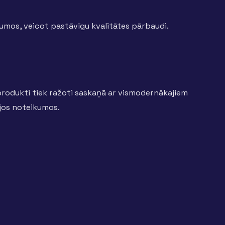
umos, veicot pastāvīgu kvalitātes pārbaudi.
produkti tiek ražoti saskaņā ar vismodernākajiem
jos noteikumos.