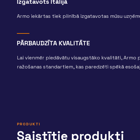
Izgatavots Itālijā
Armo iekārtas tiek pilnībā izgatavotas mūsu uzņēm
PĀRBAUDZĪTA KVALITĀTE
Lai vienmēr piedāvātu visaugstāko kvalitāti, Armo 
ražošanas standartiem, kas paredzēti spēkā esoša
PRODUKTI
Saistītie produkti