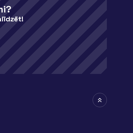
mi?
līdzēt!