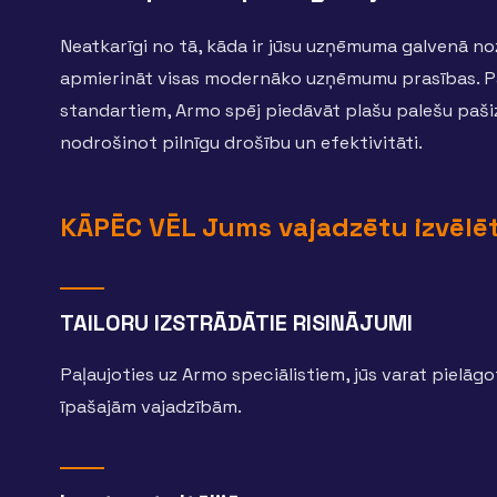
Neatkarīgi no tā, kāda ir jūsu uzņēmuma galvenā no
apmierināt visas modernāko uzņēmumu prasības. P
standartiem, Armo spēj piedāvāt plašu palešu pašiz
nodrošinot pilnīgu drošību un efektivitāti.
KĀPĒC VĒL Jums vajadzētu izvēlē
TAILORU IZSTRĀDĀTIE RISINĀJUMI
Paļaujoties uz Armo speciālistiem, jūs varat pielā
īpašajām vajadzībām.