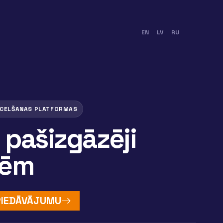
EN
LV
RU
CELŠANAS PLATFORMAS
pašizgāzēji
tēm
 PIEDĀVĀJUMU