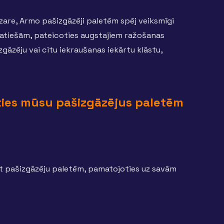
zare, Armo pašizgāzēji paletēm spēj veiksmīgi
atiešām, pateicoties augstajiem ražošanas
gāzēju vai citu iekraušanas iekārtu klāstu,
ties mūsu pašizgāzējus paletēm
got pašizgāzēju paletēm, pamatojoties uz savām