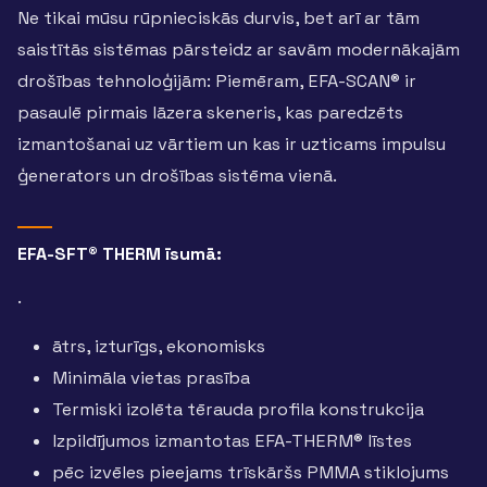
Ne tikai mūsu rūpnieciskās durvis, bet arī ar tām
saistītās sistēmas pārsteidz ar savām modernākajām
drošības tehnoloģijām: Piemēram, EFA-SCAN® ir
pasaulē pirmais lāzera skeneris, kas paredzēts
izmantošanai uz vārtiem un kas ir uzticams impulsu
ģenerators un drošības sistēma vienā.
EFA-SFT® THERM īsumā:
.
ātrs, izturīgs, ekonomisks
Minimāla vietas prasība
Termiski izolēta tērauda profila konstrukcija
Izpildījumos izmantotas EFA-THERM® līstes
pēc izvēles pieejams trīskāršs PMMA stiklojums