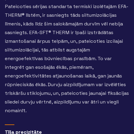
Pateicoties sērijas standarta termiski izolētajām EFA-
THERM® līstēm, ir sasniegts tāds siltumizolācijas
līmenis, kāds līdz šim salokāmajām durvīm vēl nebija
sasniegts. EFA-SFT® THERM ir īpaši izstrādātas
izmantošanai ārpus telpām, un, pateicoties izcilajai
siltumizolācijai, tās atbilst augstajām
energoefektīvas būvniecības prasībām. To var
integrēt gan esošajās ēkās, piemēram,
energoefektivitātes atjaunošanas laikā, gan jaunās
rūpnieciskās ēkās. Durvju aizpildījumam var izvēlēties
trīskāršu stiklojumu, un, pateicoties jaunajai fiksācijas
sliedei durvju vērtnē, aizpildījumu var ātri un viegli
nomainīt.
Tīša precizitāte