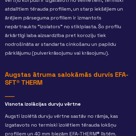
vērtņu korpusi ir izgatavoti no velmētiem, termiski
atdalītiem tērauda profiliem, un starp iekšējiem un
ārējiem pārseguma profiliem ir izmantots
nepārtraukts “izolators” no stiklplasta. Šo profilu
ārkārtīgi laba aizsardzība pret koroziju tiek
nodrošināta ar standarta cinkošanu un papildu
pārklājumu (pulverkrāsojumu vai krāsojumu).
Augstas ātruma salokāmās durvis EFA-
SFT® THERM
Visnota izolācijas durvju vērtne
Augsti izolētā durvju vērtne sastāv no rāmja, kas
izgatavots no termiski izolētiem tērauda lokšņu
profiliem un 40 mm biezām EFA-THERM® līstēm.