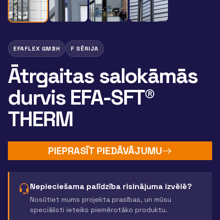
EFAFLEX GMBH
F SĒRIJA
Ātrgaitas salokāmās
durvis EFA-SFT®
THERM
PIEPRASĪT PIEDĀVĀJUMU
Nepieciešama palīdzība risinājuma izvēlē?
Nosūtiet mums projekta prasības, un mūsu
speciālisti ieteiks piemērotāko produktu.