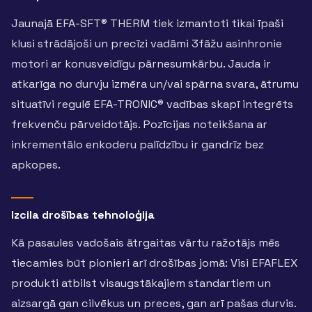
Jaunajā EFA-SFT® THERM tiek izmantoti tikai īpaši
klusi strādājoši un precīzi vadāmi 3fāžu asinhronie
motori ar konusveidīgu pārnesumkārbu. Jauda ir
atkarīga no durvju izmēra un/vai spārna svara, ātrumu
situatīvi regulē EFA-TRONIC® vadības skapī integrēts
frekvenču pārveidotājs. Pozīcijas noteikšana ar
inkrementālo enkoderu palīdzību ir gandrīz bez
apkopes.
Izcila drošības tehnoloģija
Kā pasaules vadošais ātrgaitas vārtu ražotājs mēs
tiecamies būt pionieri arī drošības jomā: Visi EFAFLEX
produkti atbilst visaugstākajiem standartiem un
aizsargā gan cilvēkus un preces, gan arī pašas durvis.