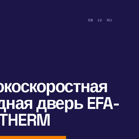
EN
LV
RU
коскоростная
дная дверь EFA-
 THERM