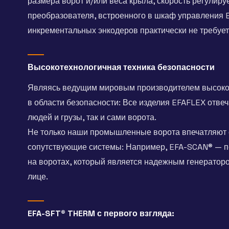
размера ворот и/или веса крыла, скорость регулиру
преобразователя, встроенного в шкаф управления
инкрементальных энкодеров практически не требуе
Высокотехнологичная техника безопасности
Являясь ведущим мировым производителем высокос
в области безопасности: Все изделия EFAFLEX отв
людей и грузы, так и сами ворота.
Не только наши промышленные ворота впечатляют с
сопутствующие системы: Например, EFA-SCAN® — п
на воротах, который является надежным генератор
лице.
EFA-SFT® THERM с первого взгляда: