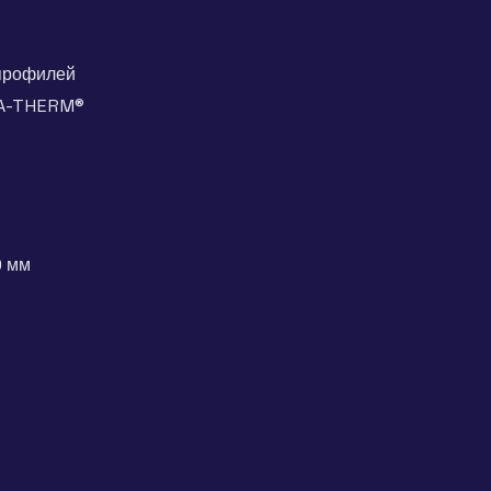
 профилей
EFA-THERM®
0 мм