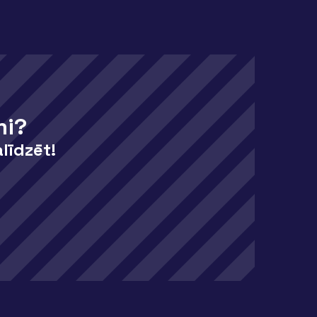
mi?
līdzēt!