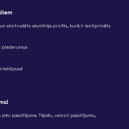
āliem
 ekstrudēts alumīnija profils, kurā ir iestiprināts
s piederumus
 priekšpusē
ums!
s pēc pasūtījuma. Tāpēc, veicot pasūtījumu,