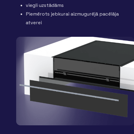
viegli uzstādāms
Piemērots jebkurai aizmugurējā pacēlāja
atverei