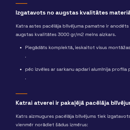
Izgatavots no augstas kvalitātes materi
Katra astes pacēlāja blīvējuma pamatne ir anodēts un
augstas kvalitātes 3000 gr/m2 melns aizkars.
Piegādāts komplektā, ieskaitot visus montāža
.
pēc izvēles ar sarkanu apdari alumīnija profila
.
Katrai atverei ir pakaļējā pacēlāja blīvēj
Katrs aizmugures pacēlāja blīvējums tiek izgatavot
vienmēr norādiet šādus izmērus: