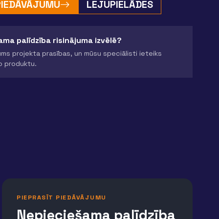
 PIEDĀVĀJUMU
LEJUPIELĀDES
ma palīdzība risinājuma izvēlē?
ms projekta prasības, un mūsu speciālisti ieteiks
o produktu.
PIEPRASĪT PIEDĀVĀJUMU
Nepieciešama palīdzība