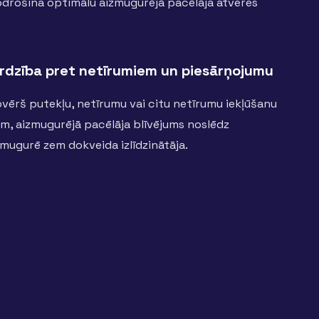
drošina optimālu aizmugurējā pacēlāja atveres
ardzība pret netīrumiem un piesārņojumu
vērš putekļu, netīrumu vai citu netīrumu iekļūšanu
am, aizmugurējā pacēlāja blīvējums noslēdz
mugurē zem dokveida izlīdzinātāja.