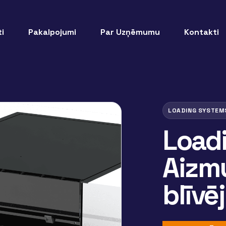
i
Pakalpojumi
Par Uzņēmumu
Kontakti
LOADING SYSTEM
Load
Aizm
blīvē