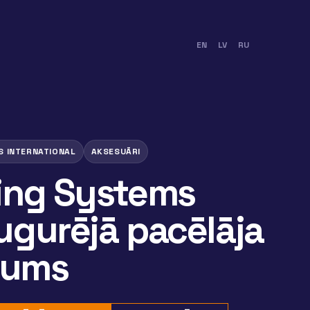
EN
LV
RU
S INTERNATIONAL
AKSESUĀRI
ing Systems
ugurējā pacēlāja
jums