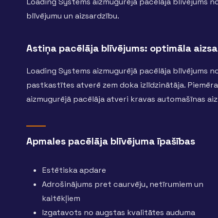
Loading Systems aizmugurējā pacēlāja blīvējums no
blīvējumu un aizsardzību.
Astiņa pacēlāja blīvējums: optimāla aizs
Loading Systems aizmugurējā pacēlāja blīvējums no
pastkastītes atverē zem doka izlīdzinātāja. Piemēr
aizmugurējā pacēlāja atveri kravas automašīnas aiz
Apmales pacēlāja blīvējuma īpašības
Estētiska apdare
Adrošinājums pret caurvēju, netīrumiem un
kaitēkļiem
Izgatavots no augstas kvalitātes auduma