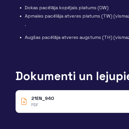
Dokas pacēlāja kopējais platums (OW)
Apmales pacēlāja atveres platums (TW) (vism
.
Augšas pacēlāja atveres augstums (TH) (vism
Dokumenti un lejupi
21EN_940
PDF