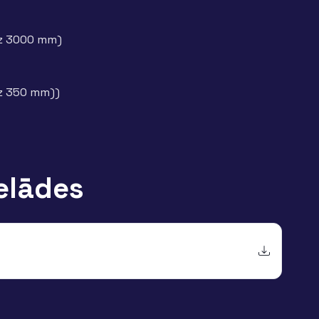
az 3000 mm)
az 350 mm))
elādes