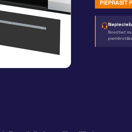
PIEPRASĪT
Nepiecieša
Nosūtiet mu
piemērotāk