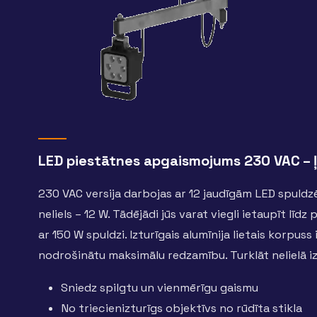
LED piestātnes apgaismojums 230 VAC – ļ
230 VAC versija darbojas ar 12 jaudīgām LED spuldzēm
neliels – 12 W. Tādējādi jūs varat viegli ietaupīt lī
ar 150 W spuldzi. Izturīgais alumīnija lietais korpuss
nodrošinātu maksimālu redzamību. Turklāt nelielā 
Sniedz spilgtu un vienmērīgu gaismu
No triecienizturīgs objektīvs no rūdīta stikla