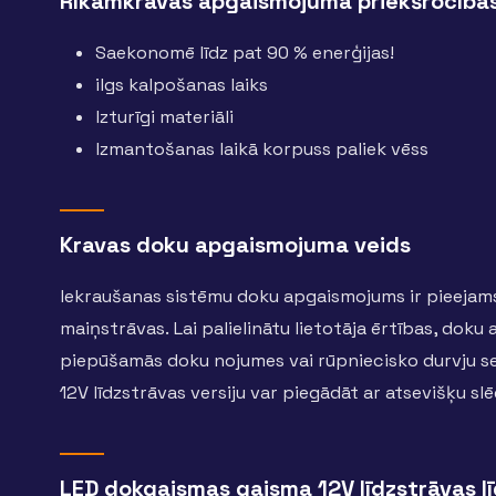
Rīkamkravas apgaismojuma priekšrocība
Saekonomē līdz pat 90 % enerģijas!
ilgs kalpošanas laiks
Izturīgi materiāli
Izmantošanas laikā korpuss paliek vēss
Kravas doku apgaismojuma veids
Iekraušanas sistēmu doku apgaismojums ir pieejams
maiņstrāvas. Lai palielinātu lietotāja ērtības, dok
piepūšamās doku nojumes vai rūpniecisko durvju se
12V līdzstrāvas versiju var piegādāt ar atsevišķu slēd
LED dokgaismas gaisma 12V līdzstrāvas lī