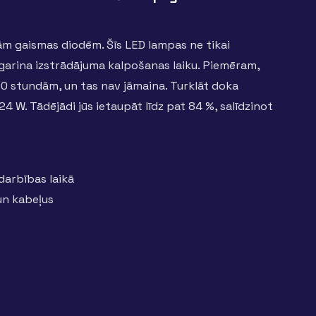
m gaismas diodēm. Šīs LED lampas ne tikai
garina izstrādājuma kalpošanas laiku. Piemēram,
000 stundām, un tas nav jāmaina. Turklāt doka
4 W. Tādējādi jūs ietaupāt līdz pat 84 %, salīdzinot
darbības laikā
un kabeļus