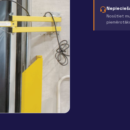
Nepiecieša
Nosūtiet mu
piemērotāk