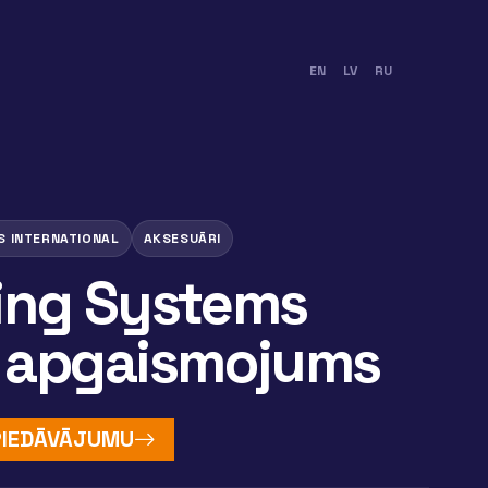
EN
LV
RU
S INTERNATIONAL
AKSESUĀRI
ing Systems
 apgaismojums
 PIEDĀVĀJUMU