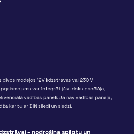
s
 divos modeļos 12V līdzstrāvas vai 230 V
u apgaismojumu var integrēt jūsu doku pacēlāja,
kvenciālā vadības panelī. Ja nav vadības paneļa,
ža kārbu ar DIN sliedi un slēdzi.
dzstrāvai – nodrošina spilgtu un