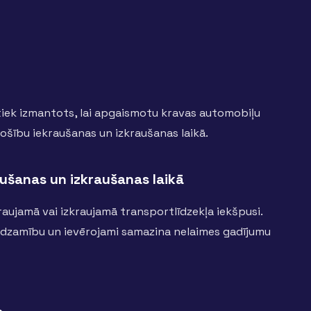
ek izmantots, lai apgaismotu kravas automobiļu
rošību iekraušanas un izkraušanas laikā.
ušanas un izkraušanas laikā
aujamā vai izkraujamā transportlīdzekļa iekšpusi.
dzamību un ievērojami samazina nelaimes gadījumu