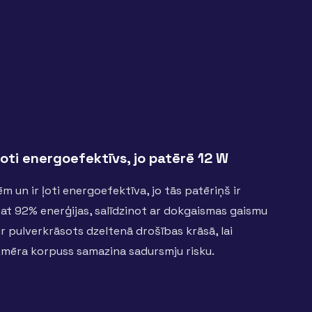
oti energoefektīvs, jo patērē 12 W
 un ir ļoti energoefektīva, jo tās patēriņš ir
dz pat 92% enerģijas, salīdzinot ar dokgaismas gaismu
 ir pulverkrāsots dzeltenā drošības krāsā, lai
izmēra korpuss samazina sadursmju risku.