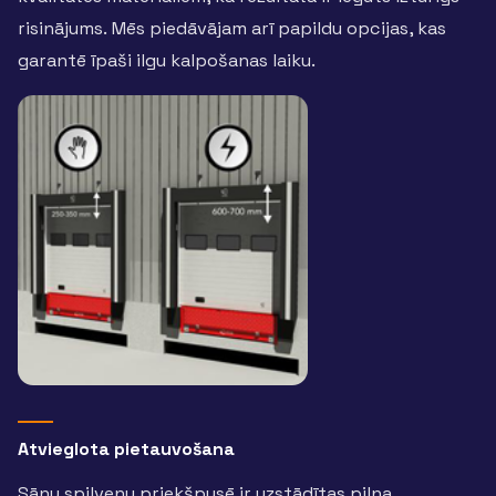
risinājums. Mēs piedāvājam arī papildu opcijas, kas
garantē īpaši ilgu kalpošanas laiku.
Atvieglota pietauvošana
Sānu spilvenu priekšpusē ir uzstādītas pilna