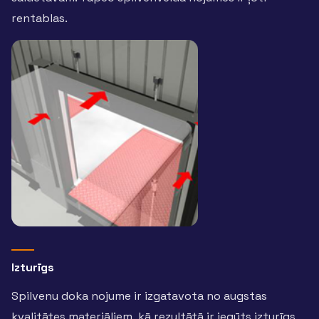
rentablas.
Izturīgs
Spilvenu doka nojume ir izgatavota no augstas
kvalitātes materiāliem, kā rezultātā ir iegūts izturīgs