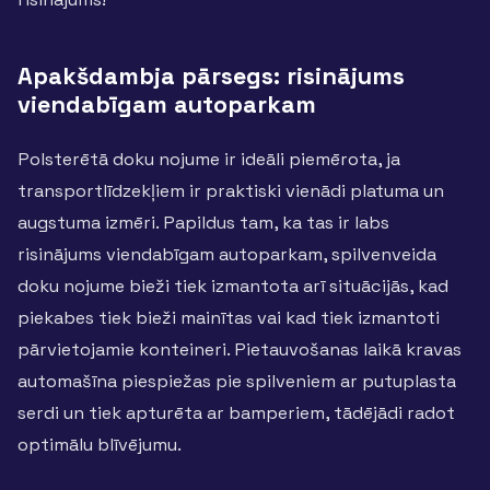
Apakšdambja pārsegs: risinājums
viendabīgam autoparkam
Polsterētā doku nojume ir ideāli piemērota, ja
transportlīdzekļiem ir praktiski vienādi platuma un
augstuma izmēri. Papildus tam, ka tas ir labs
risinājums viendabīgam autoparkam, spilvenveida
doku nojume bieži tiek izmantota arī situācijās, kad
piekabes tiek bieži mainītas vai kad tiek izmantoti
pārvietojamie konteineri. Pietauvošanas laikā kravas
automašīna piespiežas pie spilveniem ar putuplasta
serdi un tiek apturēta ar bamperiem, tādējādi radot
optimālu blīvējumu.