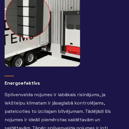
Energoefektīvs
Spilvenveida nojumes ir labākais risinājums, ja
iekštelpu klimatam ir jāsaglabā kontrolējams,
pateicoties to izcilajam blīvējumam. Tādējādi šīs
nojumes ir ideāli piemērotas saldētavām un
saldētavām. Tāpēc spilvenveida nojumes ir ļoti