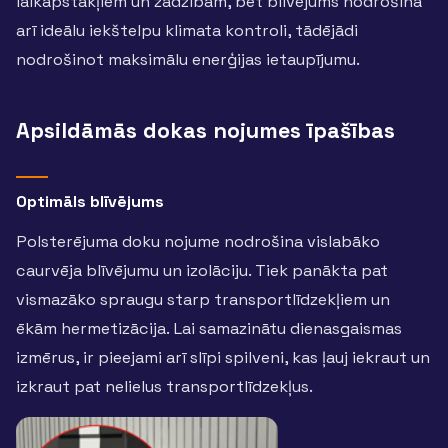
laikapstākļiem un zādzībām, bet blīvējums nodrošina
arī ideālu iekštelpu klimata kontroli, tādējādi
nodrošinot maksimālu enerģijas ietaupījumu.
Apsildāmās dokas nojumes īpašības
Optimāls blīvējums
Polsterējuma doku nojume nodrošina vislabāko
caurvēja blīvējumu un izolāciju. Tiek panākta pat
vismazāko spraugu starp transportlīdzekļiem un
ēkām hermetizācija. Lai samazinātu dienasgaismas
izmērus, ir pieejami arī slīpi spilveni, kas ļauj iekraut un
izkraut pat nelielus transportlīdzekļus.