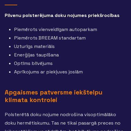
Pilvenu polsterējuma doku nojumes priekšrocības
Piemērots vienveidīgam autoparkam
Piemērots BREEAM standartam
Uzturīgs materiāls
Enerģijas taupīšana
Optīms blīvējums
Aprīkojums ar piekļuves joslām
Apgaismes patversme iekštelpu
klimata kontrolei
Polsterētā doku nojume nodrošina visoptimālāko
doku hermētiskumu. Tas ne tikai pasargā preces no