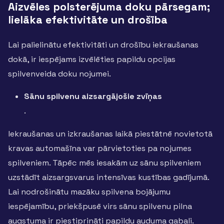
Aizvēles polsterējuma doku pārsegam;
lielāka efektivitāte un drošība
Lai palielinātu efektivitāti un drošību iekraušanas
dokā, ir iespējams izvēlēties papildu opcijas
spilvenveida doku nojumei.
Sānu spilvenu aizsargājošie zvīņas
.
Iekraušanas un izkraušanas laikā piestātnē novietotā
kravas automašīna var pārvietoties pa nojumes
spilveniem. Tāpēc mēs iesakām uz sānu spilveniem
uzstādīt aizsargsvarus intensīvas kustības gadījumā.
Lai nodrošinātu mazāku spilvena bojājumu
iespējamību, priekšpusē virs sānu spilvenu pilna
augstuma ir piestiprināti papildu auduma gabali.