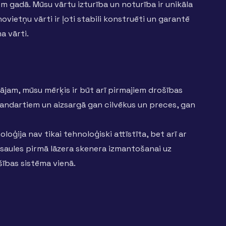
m gadā. Mūsu vārtu izturība un noturība ir unikāla
vietņu vārti ir ļoti stabili konstruēti un garantē
a vārti.
jam, mūsu mērķis ir būt arī pirmajiem drošības
tandartiem un aizsargā gan cilvēkus un preces, gan
ģija nav tikai tehnoloģiski attīstīta, bet arī ar
asaules pirmā lāzera skenera izmantošanai uz
šības sistēma vienā.