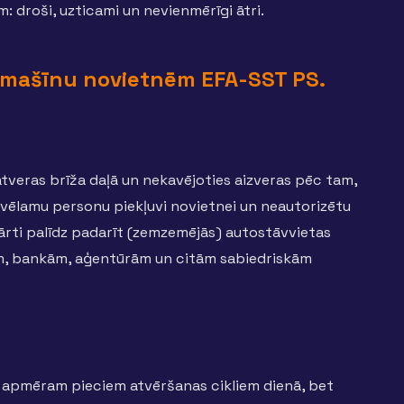
 droši, uzticami un nevienmērīgi ātri.
tomašīnu novietnēm EFA-SST PS.
atveras brīža daļā un nekavējoties aizveras pēc tam,
 nevēlamu personu piekļuvi novietnei un neautorizētu
 vārti palīdz padarīt (zemzemējās) autostāvvietas
cām, bankām, aģentūrām un citām sabiedriskām
r apmēram pieciem atvēršanas cikliem dienā, bet