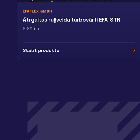
EFAFLEX GMBH
Ātrgaitas ruļļveida turbovārti EFA-STR
S Sērija
Skatīt produktu