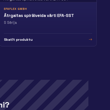
EFAFLEX GMBH
Ātrgaitas spirālveida vārti EFA-SST
S Sērija
Skatīt produktu
mi?