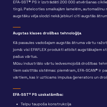
EFA-SST® PS ir izstrādāti 200 000 atvēršanas ciklie
tirgū. Pateicoties smalkajām lamelēm, automašīnu no
augstāku vēja slodzi nekā jebkuri citi augstās ātrum
Augstas klases drošības tehnoloģija
Kā pasaules vadošajam augstās ātruma vārtu ražotā
jomā: visi EFAFLEX produkti atbilst augstākajiem s
pašus vārtus.
Mūsu industriālo vārtu iedvesmojošā drošības tehnolo
tiem saistītās sistēmas: piemēram, EFA-SCAN® ir p
vārtiem, kas ir uzticams impulsa ģenerators un dro
EFA-SST® PS uzskatāmība:
Telpu taupoša konstrukcija