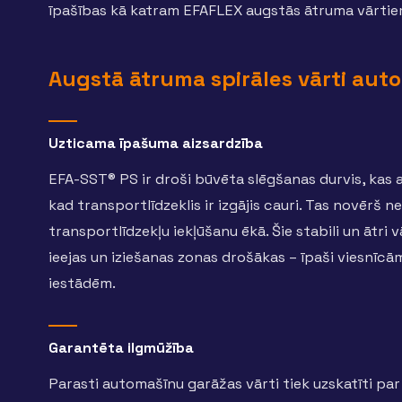
īpašības kā katram EFAFLEX augstās ātruma vārtiem:
Augstā ātruma spirāles vārti au
Uzticama īpašuma aizsardzība
EFA-SST® PS ir droši būvēta slēgšanas durvis, kas 
kad transportlīdzeklis ir izgājis cauri. Tas novērš
transportlīdzekļu iekļūšanu ēkā. Šie stabili un ātri
ieejas un iziešanas zonas drošākas – īpaši viesnī
iestādēm.
Garantēta ilgmūžība
Parasti automašīnu garāžas vārti tiek uzskatīti pa