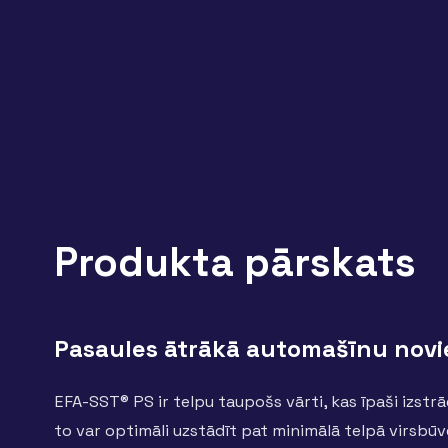
Produkta pārskats
Pasaules ātrākā automašīnu novie
EFA-SST® PS ir telpu taupošs vārti, kas īpaši izs
to var optimāli uzstādīt pat minimālā telpā virsbūv