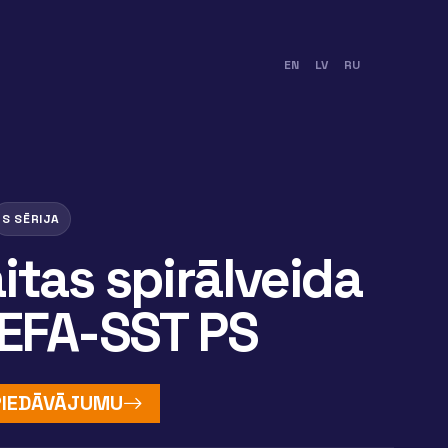
EN
LV
RU
S SĒRIJA
itas spirālveida
 EFA-SST PS
 PIEDĀVĀJUMU