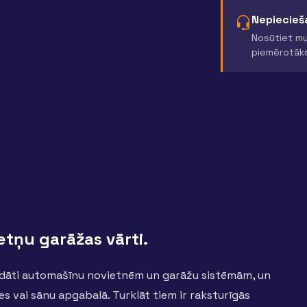
Nepiecieša
Nosūtiet mu
piemērotāk
tņu garāžas vārti.
trādāti automašīnu novietnēm un garāžu sistēmām, un
es vai sānu apgabalā. Turklāt tiem ir raksturīgās