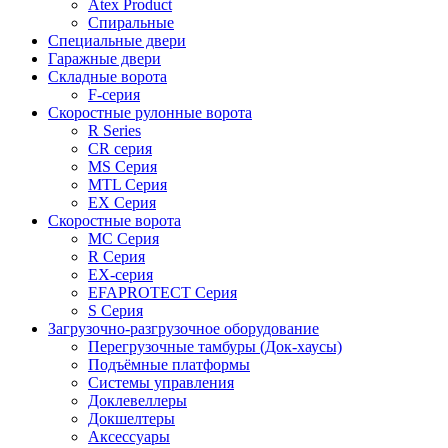
Atex Product
Спиральные
Специальные двери
Гаражные двери
Складные ворота
F-серия
Скоростные рулонные ворота
R Series
CR серия
MS Серия
MTL Серия
EX Серия
Скоростные ворота
МС Серия
R Серия
EX-серия
EFAPROTECT Серия
S Серия
Загрузочно-разгрузочное оборудование
Перегрузочные тамбуры (Док-хаусы)
Подъёмные платформы
Системы управления
Доклевеллеры
Докшелтеры
Аксессуары