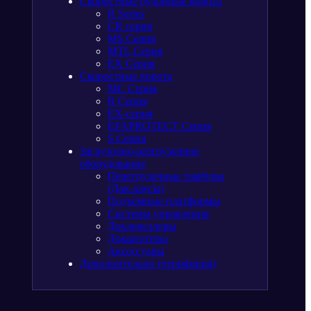
Скоростные рулонные ворота
R Series
CR серия
MS Серия
MTL Серия
EX Серия
Скоростные ворота
МС Серия
R Серия
EX-серия
EFAPROTECT Серия
S Серия
Загрузочно-разгрузочное
оборудование
Перегрузочные тамбуры
(Док-хаусы)
Подъёмные платформы
Системы управления
Доклевеллеры
Докшелтеры
Аксессуары
Дополнительно (периферия)