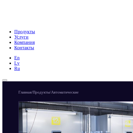
Продукты
Услуги
Компания
Контакты
En
Lv
Ru
Главная
/
Продукты
/
Автоматические