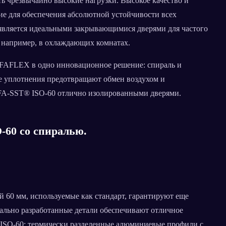
 чрезвычайно высокие нагрузки. Высокое качество и
ие для обеспечения абсолютной устойчивости всех
является идеальными закрывающимися дверями для частого
, например, в охлаждающих комнатах.
EFAFLEX в одно инновационное решение: спираль и
е уплотнения предотвращают обмен воздухом и
EFA-SST® ISO-60 отлично изолированными дверями.
-60 со спиралью.
0 мм, используемые как стандарт, гарантируют еще
ально разработанные детали обеспечивают отличное
 ISO-60: термически разделенные алюминиевые профили с