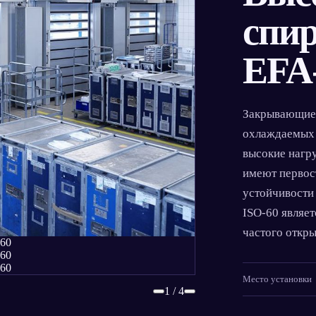
спи
EFA
Закрывающиес
охлаждаемых
высокие нагру
имеют первос
устойчивости
ISO-60 являе
частого откр
Место установки
1 / 4