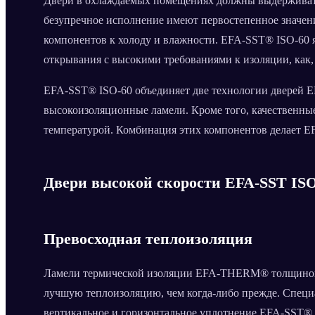
Двери в охлаждаемых помещениях должны выдерживать
безупречное исполнение имеют первостепенное значен
компонентов к холоду и влажности. EFA-SST® ISO-60 
открывания с высокими требованиями к изоляции, как
EFA-SST® ISO-60 объединяет две технологии дверей 
высокоизоляционные ламели. Кроме того, качественны
температурой. Комбинация этих компонентов делает 
Двери высокой скорости EFA-SST ISO
Превосходная теплоизоляция
Ламели термической изоляции EFA-THERM® толщиной 6
лучшую теплоизоляцию, чем когда-либо прежде. Специ
вертикальное и горизонтальное уплотнение EFA-SST®