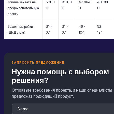
Усилие захвата на
5800
12.180
43,964
40.850
предохранительную
Н
Н
Н
Н
планку
Защитные рейки
31 ×
31 ×
46 ×
52 ×
(ШхД в мм)
67
67
104
124
ЗАПРОСИТЬ ПРЕДЛОЖЕНИЕ
Нужна помощь с выбором
решения?
Отправьте требования проекта, и наши специалисты
предложат подходящий продукт.
Name