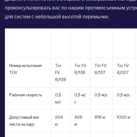
проконсультировать вас по нашим противосъемным устр
для систем с небольшой высотой перемычки.
AS
AS
200-
400-
AS
AS
Тип
D
D
800
1000
Номер испытания
Tor
Tor FV
Tor FV
Tor FV
TÜV
FV
8/136
8/137
4/027
8/136
Рабочая скорость
0,5
0,5 м/
0,5 м/с
0,5 м/с
м/с
с
Допустимый вес
204
428
818 кг
1000 кг
листа на пару
кг
кг